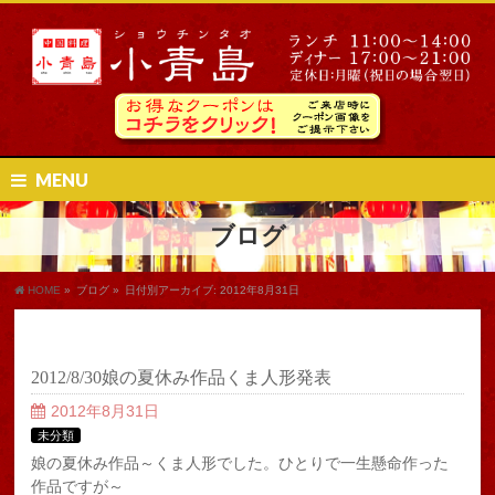
MENU
ブログ
HOME
»
ブログ
»
日付別アーカイブ: 2012年8月31日
2012/8/30娘の夏休み作品くま人形発表
2012年8月31日
未分類
娘の夏休み作品～くま人形でした。ひとりで一生懸命作った
作品ですが～